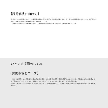
【課題解決に向けて】
現代のビジネス環境において、企業環境の変化に迅速に対応する人材を必要とする一方、従来の採用基準や方法よりも、適応能力が
高いフレキシブルな人材の確保が強く求められています。
従来の採用基準や方法や施策を見直し、新基軸での採用方法の導入を並行して行う必要があります。
ひとまる採用のしくみ
【労働市場とニーズ】
「ひとまる採用」は、求職者が企業の所在地や規模、そして特定の業界や職種に制約されることなく、求職者のスキルや経験より
も「意欲」や「モチベーション」を軸にマッチングを行うことができる、新たなサービスを提供します。
分散型・ネットワーク型の働き方に注目される一方で、地理的な制約なく、求職者の多様なキャリアの選択肢を提供する仕組みを
担います。