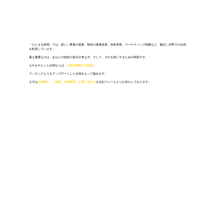
「ひとまる採用」では、新しい事業の提案、既存の業務改善、技術革新、マーケティング戦略など、幅広い分野での企画
を歓迎しています。
最も重要なのは、あなたの独自の視点や考え方、そして、それを形にするための情熱です。
もやもやとした企画ならば、
企画の添削も大歓迎
。
マッチングよりもアップデートした企画をもって臨めます。
​まずは
お気軽に、ご登録、企画添削、お問い合わせ
を右記フォームよりお待ちしております。