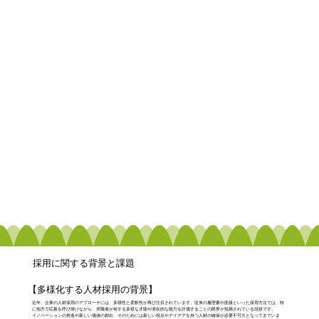
採用に関する背景と課題
【多様化する人材採用の背景】
近年、企業の人材採用のアプローチには、多様性と柔軟性が再び注目されています。従来の履歴書や面接といった採用方法では、特
に地方で応募を呼び掛けながら、求職者が有する多様な才能や潜在的な能力を評価することの限界が指摘されている現状です。
イノベーションの推進や新しい価値の創出、そのためには新しい視点やアイデアを持つ人材の確保が必要不可欠となってきていま