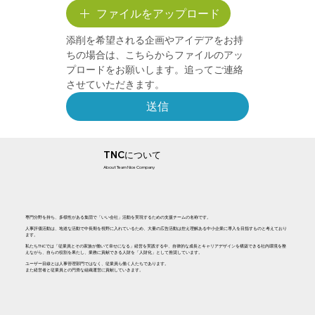
ファイルをアップロード
添削を希望される企画やアイデアをお持
ちの場合は、こちらからファイルのアッ
プロードをお願いします。追ってご連絡
させていただきます。
送信
TNCについて
About Team Nice Company
専門分野を持ち、多様性がある集団で「いい会社」活動を実現するための支援チームの名称です。
人事評価活動は、地道な活動で中長期を視野に入れているため、大量の広告活動は控え理解ある中小企業に導入を目指すものと考えており
ます。
私たちTNCでは「従業員とその家族が働いて幸せになる」経営を実践する中、自律的な成長とキャリアデザインを構築できる社内環境を整
えながら、自らの役割を果たし、業務に貢献できる人財を「人財化」として推奨しています。
ユーザー目線とは人事管理部門ではなく、従業員ら働く人たちであります。
また経営者と従業員との円滑な組織運営に貢献していきます。