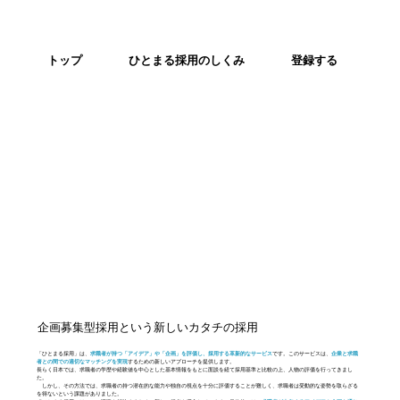
トップ
ひとまる採用のしくみ
登録する
企画募集型採用という新しいカタチの採用
「ひとまる採用」は、
求職者が持つ「アイデア」や「企画」を評価し、採用する革新的なサービス
です。このサービスは、
企業と求職
者との間での適切なマッチングを実現
するための新しいアプローチを提供します。
長らく日本では、求職者の学歴や経験値を中心とした基本情報をもとに面談を経て採用基準と比較の上、人物の評価を行ってきまし
た。
しかし、その方法では、求職者の持つ潜在的な能力や独自の視点を十分に評価することが難しく、求職者は受動的な姿勢を取らざる
を得ないという課題がありました。