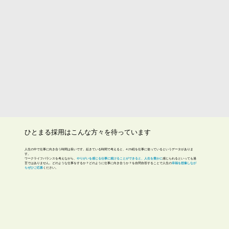
ひとまる採用はこんな方々を待っています
人生の中で仕事に向き合う時間は長いです。起きている時間で考えると、42%程を仕事に使っているというデータがありま
す。
ワークライフバランスを考えながら、
やりがいを感じる仕事に就けることができると、人生を豊かに
感じられるといっても過
言ではありません。どのような仕事をするか？どのように仕事に向き合うか？を自問自答することで人生の
幸福を想像しなが
らぜひご応募
ください。