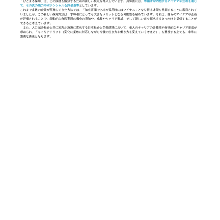
「ひとまる採用」は、この課題を解決するための新しい視点を導入しています。具体的には、
求職者が内包するアイデアや企画を通じ
て、その真の能力やポテンシャルを評価基準
としています。
これまで多数の企業が実施してきた方法では、「加点評価であるが採用時にはマイナス」となり得る才能を発掘することに着目されて
いましたが、この新しい採用方法は、求職者にとっても大きなメリットとなる可能性を秘めています。それは、自らのアイデアや企画
が評価されることで、能動的な自己実現の機会の増加や、成長やキャリア形成、そして新しい道を探求するきっかけを提供することが
できると考えています。
また、人口減少社会と共に地方が急激に変化する日本社会と労働環境において、個人のキャリアの多様性や自律的なキャリア形成が
求められ、「キャリアドリフト（変化に柔軟に対応しながら今後の生き方や働き方を変えていく考え方）」を重視する上でも、非常に
重要な要素となります。