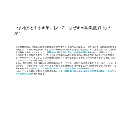
いま地方と中小企業において、なぜ企画募集型採用なの
か？
企画募集型採用は、求職者が有する実務能力や潜在的な能力を、具体的な企画提案という形式を通じて、直接的に評価する採
用方法です。アイデアや提案を形にすることで、求職者自身の考え方を多少なりとも明確に示すことができるため、人物の資
質を理解する機会となります。また、
求職者独自の視点や才能、背後にある情熱や熱意を発掘
することも可能となります。
特に地方や中小企業の生き残りをかけて、このような能動的な人材の発掘と採用は企業の競争力を高める上で極めて重要で
す。求職者のメリットとしても、自らが能動的に企画したアイデアが正当に評価され、採用の決定要因となることは、大幅に
ワークモチベーションの向上をもたらします。
従来は、熱意や情熱、学歴や職務経験を採用基準にしても、「すご腕」人事担当者の能力で採用できていました。しかし、見
定めでなく「見極める方法」を取り入れることのできる企画募集型採用を採用することで、評価しやすくなるだけでなく、応
募者が有する
能力を活かした、より具体的且つ新たなプロジェクトを実現する可能性
が高まります。
ゆえに「ひとまる採用」を通じた企画募集型採用は、
企業と求職者間の新しい価値を創出する仲間意識を醸成し、共にビジネ
スの発展や自己成長
を期待されます。