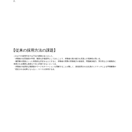
す。
【従来の採用方法の課題】
これまでの採用方法では下記の課題がありました。
・求職者の生育過程や学歴、職歴を評価基準としてきたことで、求職者の真の能力を見落とす危険性が高い点。
・履歴書や面接といった表面的な評定をもとにすると、求職者の実際の実務能力や創造性、問題解決能力、実行性などの能動的に
発揮される重要な資質を十分に評価できないという点。
・求職者の包摂的な職業観やワークモチベーションを理解することが難しく、新規採用される社員のミスマッチによる早期離職や
「想定される結果とならない」ケースが多発する点。