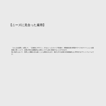
【ニーズに見合った雇用】
「ひとまる採用」を通じて、「主体的にデザイン」するといったキャリア形成や、求職者自身の希望やワークモチベーションを最
前線に置くことで、企業が求める能動的な人材をシステム的に収集することができます。
特に地方において、充実した職業人生を築くことも期待されます。地方と中小企業の付加価値向上に寄与するプラットフォームで
す。